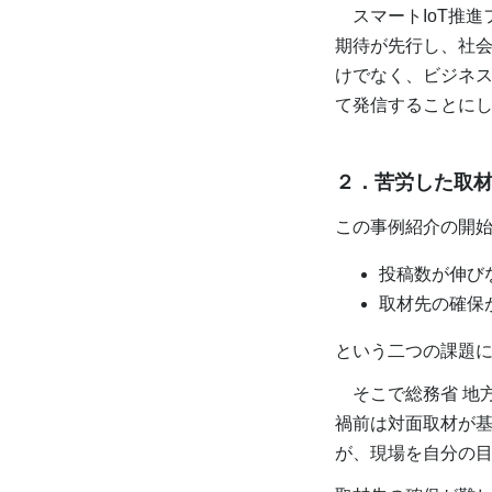
スマートIoT推進
期待が先行し、社会
けでなく、ビジネ
て発信することに
２．
苦労した取
この事例紹介の開
投稿数が伸び
取材先の確保
という二つの課題
そこで総務省 地
禍前は対面取材が
が、現場を自分の