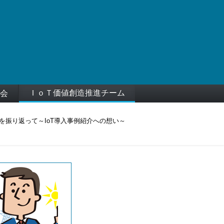
ＩｏＴ価値創造推進チーム
会
動を振り返って～IoT導入事例紹介への想い～