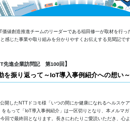
T価値創造推進チームのリーダーである稲田修一が取材を行った
ると感じた事業や取り組みを分かりやすくお伝えする見聞記で
】
oT先進企業訪問記 第100回
動を振り返って～IoT導入事例紹介への想い
日に公開したNTTドコモ様「いつの間にか健康になれるヘルスケア
基盤 ～」をもって「IoT導入事例紹介」は一区切りとなり、本メルマガ
も今回で最終回となります。長きにわたりご愛読いただき、心