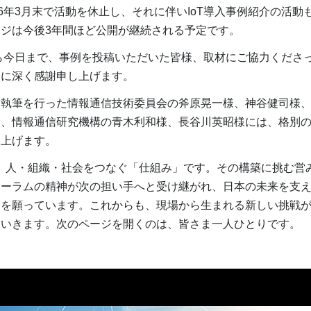
6年3月末で活動を休止し、それに伴いIoT導入事例紹介の活動
ジは今後3年間ほど公開が継続される予定です。
ら今日まで、事例を投稿いただいた皆様、取材にご協力くださ
様に深く感謝申し上げます。
執筆を行った情報通信技術委員会の斧原晃一様、神谷健司様、
様、情報通信研究機構の青木利和様、長谷川英昭様には、格別
し上げます。
く、人・組織・社会をつなぐ「仕組み」です。その構築に挑む営
ォーラムの精神が次の担い手へと受け継がれ、日本の未来を支
とを願っています。これからも、現場から生まれる新しい挑戦
ていきます。次のページを開くのは、皆さま一人ひとりです。