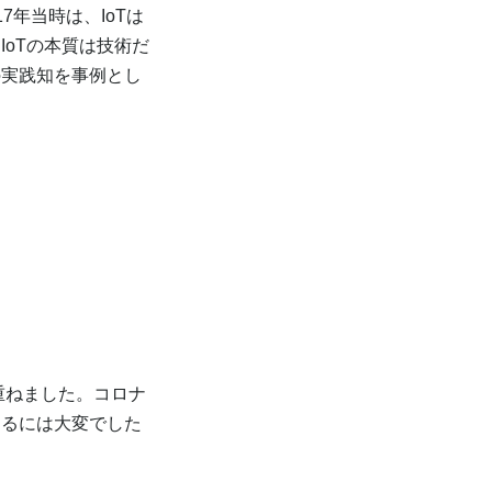
年当時は、IoTは
oTの本質は技術だ
の実践知を事例とし
重ねました。コロナ
回るには大変でした