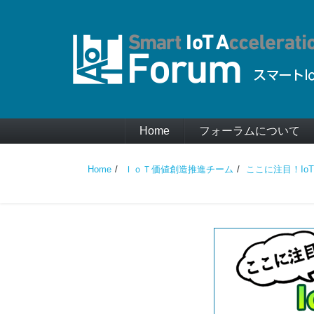
Home
フォーラムについて
Home
ＩｏＴ価値創造推進チーム
ここに注目！Io