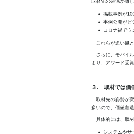
取材先の確保が難し
掲載事例が1
事例公開がビ
コロナ禍でウ
これらが追い風と
さらに、モバイル
より、アワード受
３.
取材では価
取材先の姿勢が変化
多いので、価値創
具体的には、取材
システムやサ