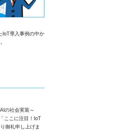
IoT導入事例の中か
す。
～
AIの社会実装～
「ここに注目！IoT
より御礼申し上げま