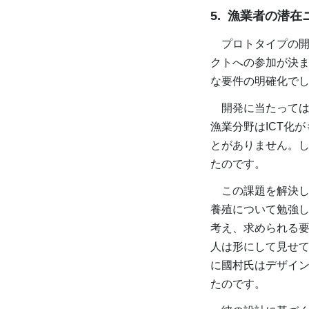
5. 漁業者の潜
プロトタイプの開
クトへの参加が決
な要件の明確化で
開発に当たっては
漁業分野はICT化
とがありません。
たのです。
この課題を解決し
養殖について勉強し
考え、求められる要
人は形にして見せ
に國村氏はデザイ
たのです。