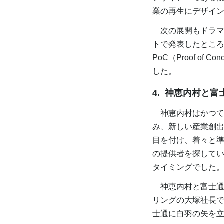
業の再生にデザイ
次の展開もドラマテ
トで発表したとこ
PoC（Proof o
した。
4. 神恵内村と
神恵内村はかつて
み、新しい産業創
目を付け、着々と準
の提供者を探してい
タイミングでした
神恵内村と富士通
リングの大塚社長
士通に白羽の矢を立