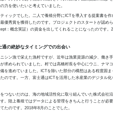
ンの力を使いたいと考えていました。
ィックでした。二人で養殖分野にICTを導入する提案書を作
ろ最優秀賞を獲得したのです。プロジェクトのスタートが認め
f Concept：概念実証）の資金を出してくれることになったのです。
富士通の絶妙なタイミングでの出会い
ニシン漁で栄えた漁村ですが、近年は漁業資源の減少、働き手
出が求められていました。村では高橋村長を中心にウニ、ナマ
備を進めていました。ICTを除いた部分の構想はある程度固まっ
たのです。一方、富士通はICTを活用した水産業のデジタル化
。
をつないだのは、海の地域活性化に取り組んでいた株式会社沿
です。陸上養殖ではデータによる管理をきちんと行うことが必
てたのです。2018年8月のことでした。