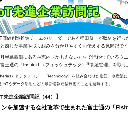
T価値創造推進チームのリーダーである稲田修一が取材を行った
ると感じた事業や取り組みを分かりやすくお伝えする見聞記で
丹半島西側にある神恵内（かもえない）村で行われているウニ
注
士通の「Fishtech（フィッシュテック）
養殖管理」を取り
sheries）とテクノロジー（Technology）を組み合わせた造語。水産
るIoTやデータ活用などの最新情報通信技術のことを意味する。
】
oT先進企業訪問記（44）
ンを加速する会社改革で生まれた富士通の「Fisht