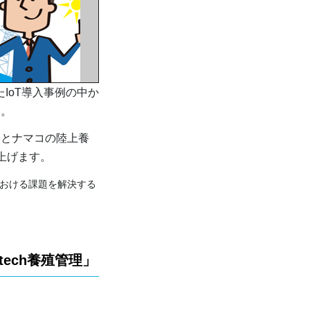
IoT導入事例の中か
す。
とナマコの陸上養
上げます。
業における課題を解決する
ech養殖管理」