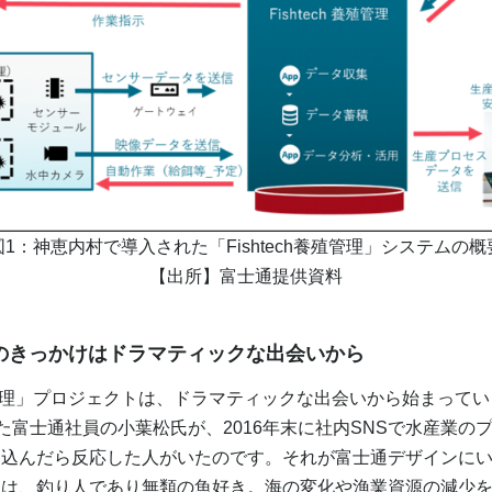
図1：神恵内村で導入された「Fishtech養殖管理」システムの概
【出所】富士通提供資料
トのきっかけはドラマティックな出会いから
養殖管理」プロジェクトは、ドラマティックな出会いから始まって
いた富士通社員の小葉松氏が、2016年末に社内SNSで水産業の
き込んだら反応した人がいたのです。それが富士通デザインに
彼は、釣り人であり無類の魚好き。海の変化や漁業資源の減少