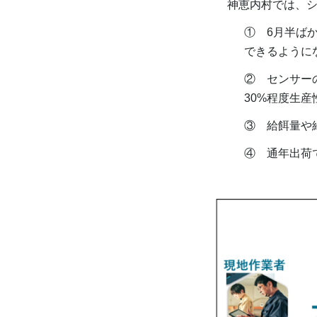
神恵内村では、シ
① 6月半ば
できるように
② センサー
30%程度生
③ 給餌量や
④ 通年出荷