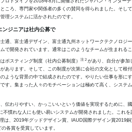
ロトタイプを2018年8月に開催されたジャパン・インター
たところ、専門家や関係者の多くの賛同を得られました。そし
殖管理システムに活かされたのです。
のエンジニアは社内公募で
士通、富士通デザイン、富士通九州ネットワークテクノロジー
ームで開発されています。通常はこのようなチームが生まれる
注２
はポスティング制度（社内公募制度）
があり、自分が参加
みがあります。そして、この制度が次第に会社の文化として根
このような背景の中で結成されたのです。やりたい仕事を形に
びです。集まった人々のモチベーションは極めて高く、システ
、伝わりやすい、かっこいいという価値を実現するために、國
Tに不慣れな人にも使い易いシステムが開発されました。これを
殖管理は、2019年グッドデザイン賞、IAUD国際デザイン賞2019
などの各賞を受賞しています。