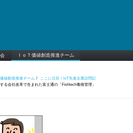
ＩｏＴ価値創造推進チーム
会
価値創造推進チーム
ここに注目！IoT先進企業訪問記
する会社改革で生まれた富士通の「Fishtech養殖管理」