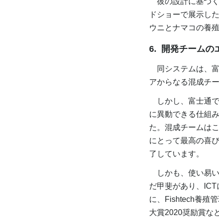
彼の設計に基づくプ
ドショーで展示し
ウニとナマコの養
6. 開発チーム
同システムは、富
アからなる混成チ
しかし、富士通で
に異動できる仕組
た。混成チームは
にとって最高の喜
了しています。
しかも、使い易い
だ甲斐があり、IC
に、Fishtech養
大賞2020奨励賞