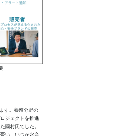
要
います。養殖分野の
プロジェクトを推進
いた國村氏でした。
を憂い、いつか水産