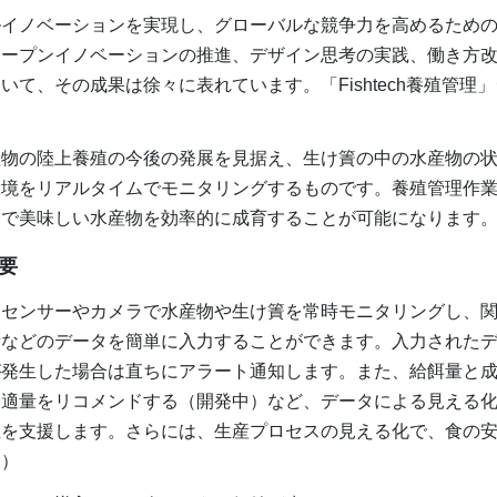
イノベーションを実現し、グローバルな競争力を高めるための
オープンイノベーションの推進、デザイン思考の実践、働き方
いて、その成果は徐々に表れています。「Fishtech養殖管理
物の陸上養殖の今後の発展を見据え、生け簀の中の水産物の状
環境をリアルタイムでモニタリングするものです。養殖管理作
全で美味しい水産物を効率的に成育することが可能になります
概要
センサーやカメラで水産物や生け簀を常時モニタリングし、関
量などのデータを簡単に入力することができます。入力された
が発生した場合は直ちにアラート通知します。また、給餌量と
最適量をリコメンドする（開発中）など、データによる見える
殖を支援します。さらには、生産プロセスの見える化で、食の
照）