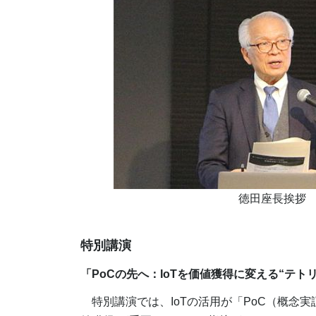
徳田座長挨拶
特別講演
「PoCの先へ：IoTを価値獲得に変える“テト
特別講演では、IoTの活用が「PoC（概念