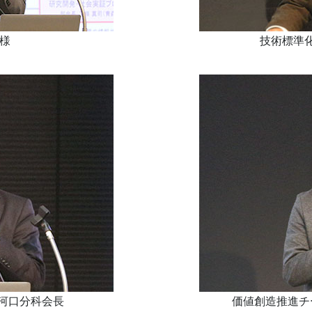
里様
技術標準
河口分科会長
価値創造推進チ