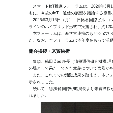
スマートIoT推進フォーラムは、2026年3
もに、今後のIoT・通信の展望を議論する節
2026年3月16日（月）、日比谷国際ビル 
ラインのハイブリッド形式で実施され、約12
本フォーラムは、産学官連携のもとIoTの社
た。なお、本フォーラムは本年度をもって活
開会挨拶・来賓挨拶
冒頭、徳田英幸 座長（情報通信研究機構 理
の場として果たしてきた意義について言及が
また、これまでの活動成果を踏まえ、本フォ
示されました。
続いて、総務省 国際戦略局長より来賓挨拶が
れました。