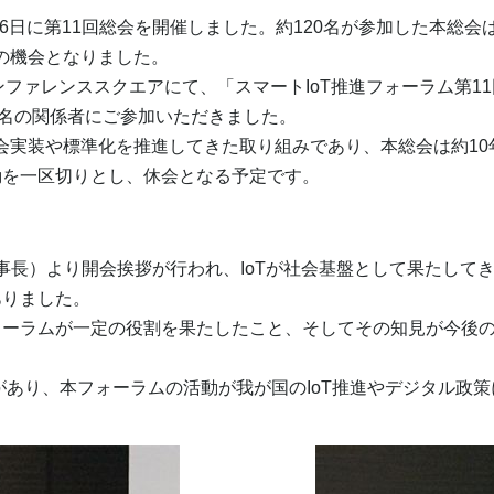
月16日に第11回総会を開催しました。約120名が参加した本総
目の機会となりました。
コンファレンススクエアにて、「スマートIoT推進フォーラム第
0名の関係者にご参加いただきました。
会実装や標準化を推進してきた取り組みであり、本総会は約1
動を一区切りとし、休会となる予定です。
事長）より開会挨拶が行われ、IoTが社会基盤として果たして
ありました。
ーラムが一定の役割を果たしたこと、そしてその知見が今後の
あり、本フォーラムの活動が我が国のIoT推進やデジタル政